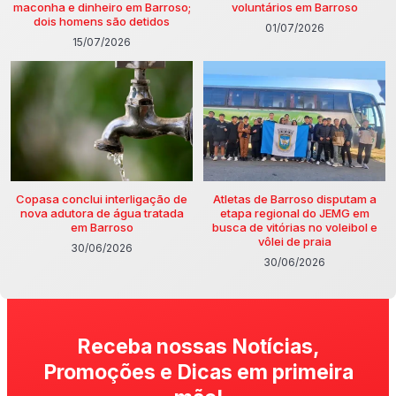
maconha e dinheiro em Barroso;
voluntários em Barroso
dois homens são detidos
01/07/2026
15/07/2026
Copasa conclui interligação de
Atletas de Barroso disputam a
nova adutora de água tratada
etapa regional do JEMG em
em Barroso
busca de vitórias no voleibol e
vôlei de praia
30/06/2026
30/06/2026
Receba nossas Notícias,
Promoções e Dicas em primeira