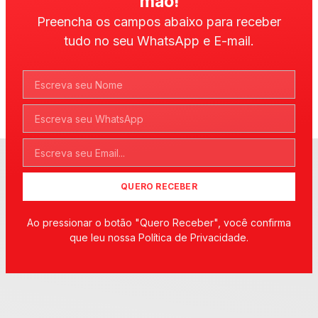
mão!
Preencha os campos abaixo para receber
tudo no seu WhatsApp e E-mail.
QUERO RECEBER
Ao pressionar o botão "Quero Receber", você confirma
que leu nossa Política de Privacidade.