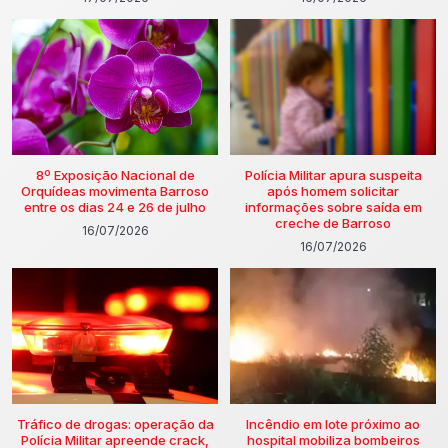
8º Exposição Nacional de
Polícia Militar apura suspeita
Orquídeas movimenta Barroso
após homem solicitar
entre os dias 24 e 26 de julho
informações sobre saída em
creche de Barroso
16/07/2026
16/07/2026
Tráfico de drogas: operação da
Incêndio em lote próximo ao
Polícia Militar apreende crack,
hospital mobiliza bombeiros