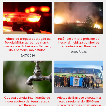
Tráfico de drogas: operação da
Incêndio em lote próximo ao
Polícia Militar apreende crack,
hospital mobiliza bombeiros
maconha e dinheiro em Barroso;
voluntários em Barroso
dois homens são detidos
01/07/2026
15/07/2026
Copasa conclui interligação de
Atletas de Barroso disputam a
nova adutora de água tratada
etapa regional do JEMG em
em Barroso
busca de vitórias no voleibol e