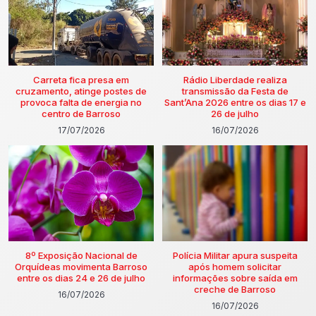
Carreta fica presa em
Rádio Liberdade realiza
cruzamento, atinge postes de
transmissão da Festa de
provoca falta de energia no
Sant’Ana 2026 entre os dias 17 e
centro de Barroso
26 de julho
17/07/2026
16/07/2026
8º Exposição Nacional de
Polícia Militar apura suspeita
Orquídeas movimenta Barroso
após homem solicitar
entre os dias 24 e 26 de julho
informações sobre saída em
creche de Barroso
16/07/2026
16/07/2026