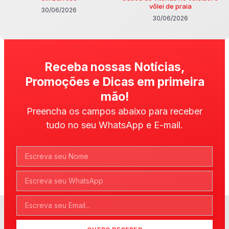
vôlei de praia
30/06/2026
30/06/2026
Receba nossas Notícias,
Promoções e Dicas em primeira
mão!
Preencha os campos abaixo para receber
tudo no seu WhatsApp e E-mail.