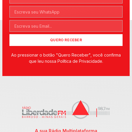
QUERO RECEBER
Ao pressionar o botão "Quero Receber", você confirma
que leu nossa Política de Privacidade.
A sua Rádio Multiplataforma