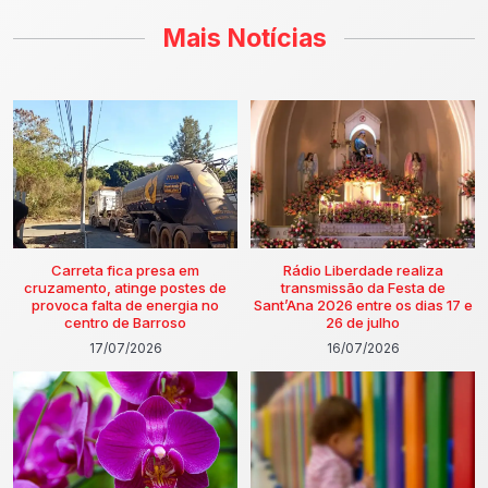
Mais Notícias
Carreta fica presa em
Rádio Liberdade realiza
cruzamento, atinge postes de
transmissão da Festa de
provoca falta de energia no
Sant’Ana 2026 entre os dias 17 e
centro de Barroso
26 de julho
17/07/2026
16/07/2026