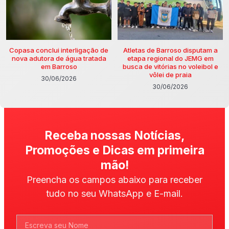
Copasa conclui interligação de
Atletas de Barroso disputam a
nova adutora de água tratada
etapa regional do JEMG em
em Barroso
busca de vitórias no voleibol e
vôlei de praia
30/06/2026
30/06/2026
Receba nossas Notícias,
Promoções e Dicas em primeira
mão!
Preencha os campos abaixo para receber
tudo no seu WhatsApp e E-mail.