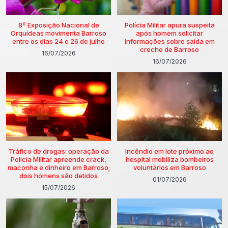
8º Exposição Nacional de
Polícia Militar apura suspeita
Orquídeas movimenta Barroso
após homem solicitar
entre os dias 24 e 26 de julho
informações sobre saída em
creche de Barroso
16/07/2026
16/07/2026
Tráfico de drogas: operação da
Incêndio em lote próximo ao
Polícia Militar apreende crack,
hospital mobiliza bombeiros
maconha e dinheiro em Barroso;
voluntários em Barroso
dois homens são detidos
01/07/2026
15/07/2026