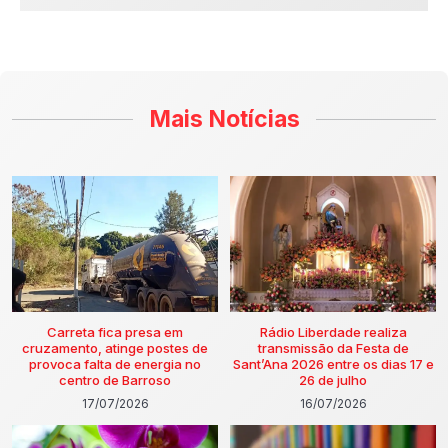
Mais Notícias
Carreta fica presa em
Rádio Liberdade realiza
cruzamento, atinge postes de
transmissão da Festa de
provoca falta de energia no
Sant’Ana 2026 entre os dias 17 e
centro de Barroso
26 de julho
17/07/2026
16/07/2026