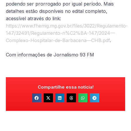
podendo ser prorrogado por igual período. Mais
detalhes estão disponíveis no edital completo,
acessível através do link:
https://www.fhemig.mg.gov.br/files/3022/Regulamento-
147/32491/Regulamento-n%C2%BA-147/2024—
Complexo-Hospitalar-de-Barbacena—CHB.pdf
.
Com informações de Jornalismo 93 FM
Compartilhe essa notícia!