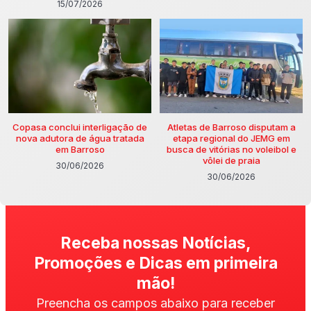
15/07/2026
Copasa conclui interligação de
Atletas de Barroso disputam a
nova adutora de água tratada
etapa regional do JEMG em
em Barroso
busca de vitórias no voleibol e
vôlei de praia
30/06/2026
30/06/2026
Receba nossas Notícias,
Promoções e Dicas em primeira
mão!
Preencha os campos abaixo para receber