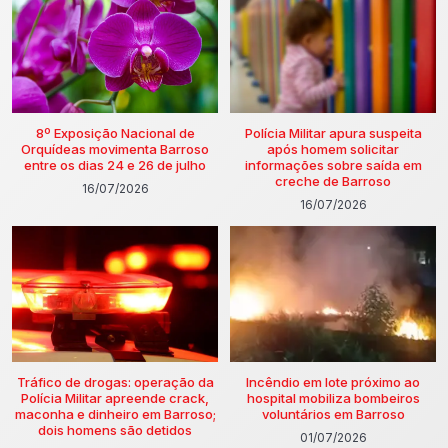
8º Exposição Nacional de
Polícia Militar apura suspeita
Orquídeas movimenta Barroso
após homem solicitar
entre os dias 24 e 26 de julho
informações sobre saída em
creche de Barroso
16/07/2026
16/07/2026
Tráfico de drogas: operação da
Incêndio em lote próximo ao
Polícia Militar apreende crack,
hospital mobiliza bombeiros
maconha e dinheiro em Barroso;
voluntários em Barroso
dois homens são detidos
01/07/2026