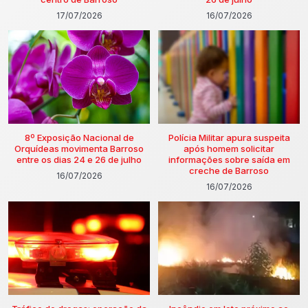
17/07/2026
16/07/2026
8º Exposição Nacional de
Polícia Militar apura suspeita
Orquídeas movimenta Barroso
após homem solicitar
entre os dias 24 e 26 de julho
informações sobre saída em
creche de Barroso
16/07/2026
16/07/2026