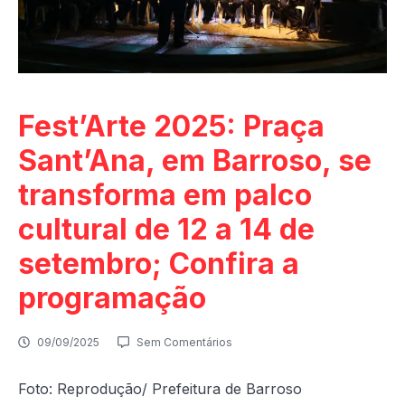
Fest’Arte 2025: Praça
Sant’Ana, em Barroso, se
transforma em palco
cultural de 12 a 14 de
setembro; Confira a
programação
09/09/2025
Sem Comentários
Foto: Reprodução/ Prefeitura de Barroso