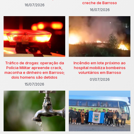
creche de Barroso
16/07/2026
16/07/2026
Tráfico de drogas: operação da
Incêndio em lote próximo ao
Polícia Militar apreende crack,
hospital mobiliza bombeiros
maconha e dinheiro em Barroso;
voluntários em Barroso
dois homens são detidos
01/07/2026
15/07/2026