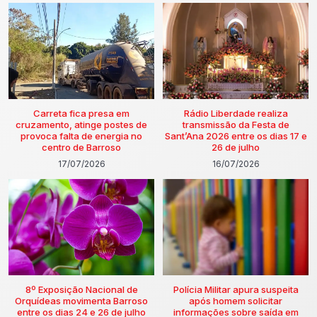
Carreta fica presa em
Rádio Liberdade realiza
cruzamento, atinge postes de
transmissão da Festa de
provoca falta de energia no
Sant’Ana 2026 entre os dias 17 e
centro de Barroso
26 de julho
17/07/2026
16/07/2026
8º Exposição Nacional de
Polícia Militar apura suspeita
Orquídeas movimenta Barroso
após homem solicitar
entre os dias 24 e 26 de julho
informações sobre saída em