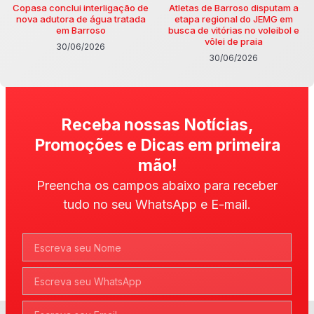
Copasa conclui interligação de
Atletas de Barroso disputam a
nova adutora de água tratada
etapa regional do JEMG em
em Barroso
busca de vitórias no voleibol e
vôlei de praia
30/06/2026
30/06/2026
Receba nossas Notícias,
Promoções e Dicas em primeira
mão!
Preencha os campos abaixo para receber
tudo no seu WhatsApp e E-mail.