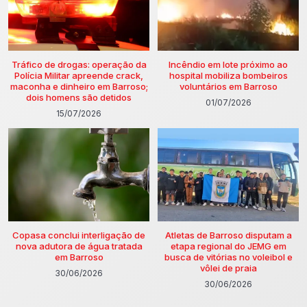
Tráfico de drogas: operação da
Incêndio em lote próximo ao
Polícia Militar apreende crack,
hospital mobiliza bombeiros
maconha e dinheiro em Barroso;
voluntários em Barroso
dois homens são detidos
01/07/2026
15/07/2026
Copasa conclui interligação de
Atletas de Barroso disputam a
nova adutora de água tratada
etapa regional do JEMG em
em Barroso
busca de vitórias no voleibol e
vôlei de praia
30/06/2026
30/06/2026