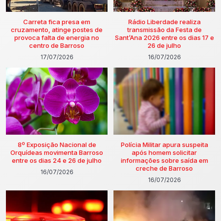
Carreta fica presa em
Rádio Liberdade realiza
cruzamento, atinge postes de
transmissão da Festa de
provoca falta de energia no
Sant’Ana 2026 entre os dias 17 e
centro de Barroso
26 de julho
17/07/2026
16/07/2026
8º Exposição Nacional de
Polícia Militar apura suspeita
Orquídeas movimenta Barroso
após homem solicitar
entre os dias 24 e 26 de julho
informações sobre saída em
creche de Barroso
16/07/2026
16/07/2026