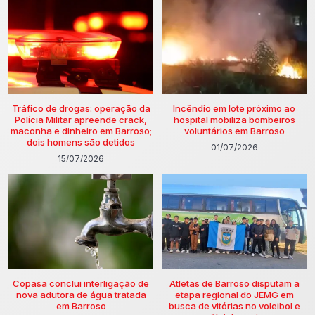
Tráfico de drogas: operação da
Incêndio em lote próximo ao
Polícia Militar apreende crack,
hospital mobiliza bombeiros
maconha e dinheiro em Barroso;
voluntários em Barroso
dois homens são detidos
01/07/2026
15/07/2026
Copasa conclui interligação de
Atletas de Barroso disputam a
nova adutora de água tratada
etapa regional do JEMG em
em Barroso
busca de vitórias no voleibol e