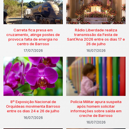
Carreta fica presa em
Rádio Liberdade realiza
cruzamento, atinge postes de
transmissão da Festa de
provoca falta de energia no
Sant’Ana 2026 entre os dias 17 e
centro de Barroso
26 de julho
17/07/2026
16/07/2026
8º Exposição Nacional de
Polícia Militar apura suspeita
Orquídeas movimenta Barroso
após homem solicitar
entre os dias 24 e 26 de julho
informações sobre saída em
creche de Barroso
16/07/2026
16/07/2026