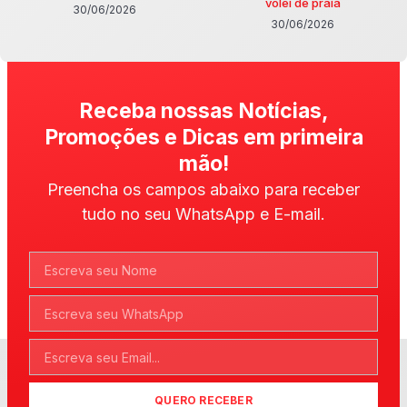
vôlei de praia
30/06/2026
30/06/2026
Receba nossas Notícias,
Promoções e Dicas em primeira
mão!
Preencha os campos abaixo para receber
tudo no seu WhatsApp e E-mail.
QUERO RECEBER