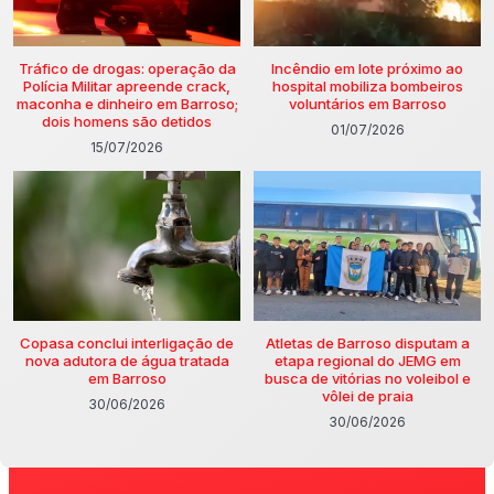
Tráfico de drogas: operação da
Incêndio em lote próximo ao
Polícia Militar apreende crack,
hospital mobiliza bombeiros
maconha e dinheiro em Barroso;
voluntários em Barroso
dois homens são detidos
01/07/2026
15/07/2026
Copasa conclui interligação de
Atletas de Barroso disputam a
nova adutora de água tratada
etapa regional do JEMG em
em Barroso
busca de vitórias no voleibol e
vôlei de praia
30/06/2026
30/06/2026