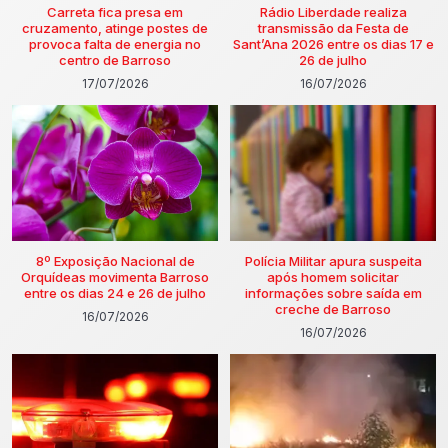
Carreta fica presa em
Rádio Liberdade realiza
cruzamento, atinge postes de
transmissão da Festa de
provoca falta de energia no
Sant’Ana 2026 entre os dias 17 e
centro de Barroso
26 de julho
17/07/2026
16/07/2026
8º Exposição Nacional de
Polícia Militar apura suspeita
Orquídeas movimenta Barroso
após homem solicitar
entre os dias 24 e 26 de julho
informações sobre saída em
creche de Barroso
16/07/2026
16/07/2026