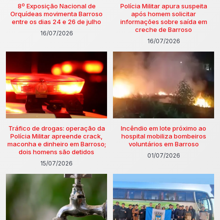
8º Exposição Nacional de
Polícia Militar apura suspeita
Orquídeas movimenta Barroso
após homem solicitar
entre os dias 24 e 26 de julho
informações sobre saída em
creche de Barroso
16/07/2026
16/07/2026
Tráfico de drogas: operação da
Incêndio em lote próximo ao
Polícia Militar apreende crack,
hospital mobiliza bombeiros
maconha e dinheiro em Barroso;
voluntários em Barroso
dois homens são detidos
01/07/2026
15/07/2026