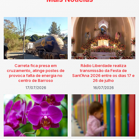
Carreta fica presa em
Rádio Liberdade realiza
cruzamento, atinge postes de
transmissão da Festa de
provoca falta de energia no
Sant’Ana 2026 entre os dias 17 e
centro de Barroso
26 de julho
17/07/2026
16/07/2026