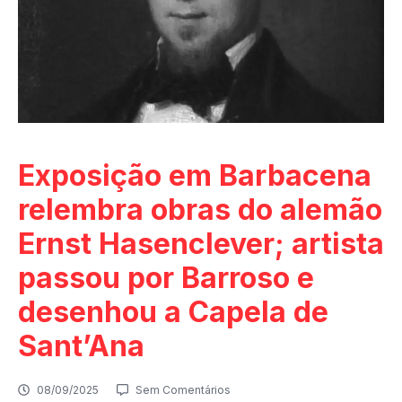
Exposição em Barbacena
relembra obras do alemão
Ernst Hasenclever; artista
passou por Barroso e
desenhou a Capela de
Sant’Ana
08/09/2025
Sem Comentários