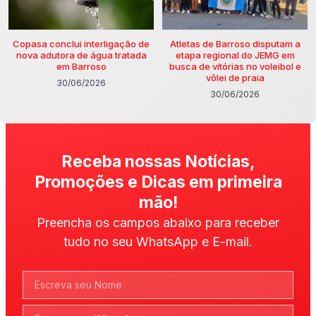
Copasa conclui interligação de
Atletas de Barroso disputam a
nova adutora de água tratada
etapa regional do JEMG em
em Barroso
busca de vitórias no voleibol e
vôlei de praia
30/06/2026
30/06/2026
Receba nossas Notícias,
Promoções e Dicas em primeira
mão!
Preencha os campos abaixo para receber
tudo no seu WhatsApp e E-mail.