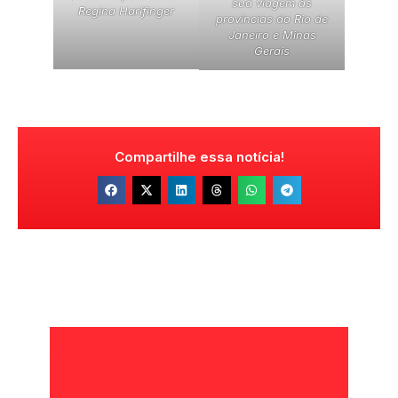
sua viagem às
Regina Harlfinger
províncias do Rio de
Janeiro e Minas
Gerais
Compartilhe essa notícia!