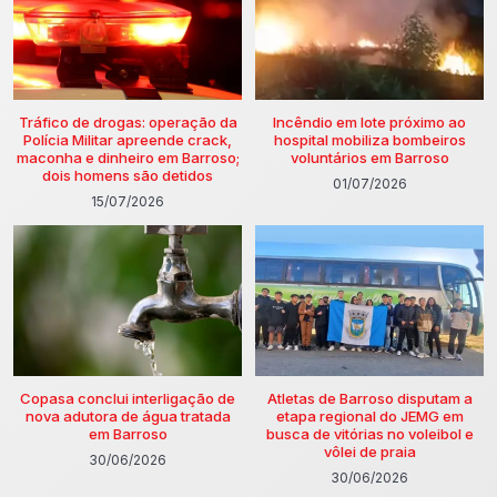
Tráfico de drogas: operação da
Incêndio em lote próximo ao
Polícia Militar apreende crack,
hospital mobiliza bombeiros
maconha e dinheiro em Barroso;
voluntários em Barroso
dois homens são detidos
01/07/2026
15/07/2026
Copasa conclui interligação de
Atletas de Barroso disputam a
nova adutora de água tratada
etapa regional do JEMG em
em Barroso
busca de vitórias no voleibol e
vôlei de praia
30/06/2026
30/06/2026