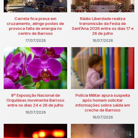
Carreta fica presa em
Rádio Liberdade realiza
cruzamento, atinge postes de
transmissão da Festa de
provoca falta de energia no
Sant’Ana 2026 entre os dias 17 e
centro de Barroso
26 de julho
17/07/2026
16/07/2026
8º Exposição Nacional de
Polícia Militar apura suspeita
Orquídeas movimenta Barroso
após homem solicitar
entre os dias 24 e 26 de julho
informações sobre saída em
creche de Barroso
16/07/2026
16/07/2026