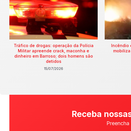
Tráfico de drogas: operação da Polícia
Incêndio 
Militar apreende crack, maconha e
mobiliza
dinheiro em Barroso; dois homens são
detidos
15/07/2026
Receba nossas
Preencha 