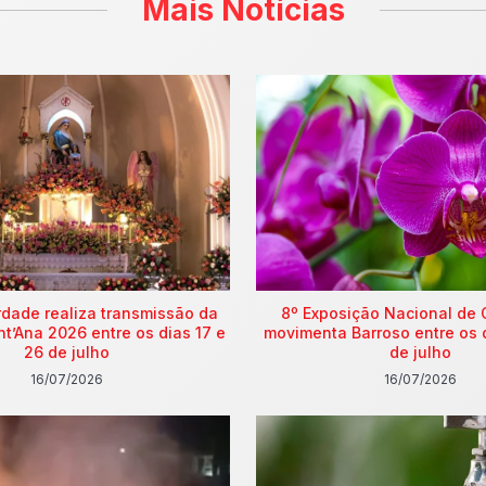
Mais Notícias
rdade realiza transmissão da
8º Exposição Nacional de 
nt’Ana 2026 entre os dias 17 e
movimenta Barroso entre os 
26 de julho
de julho
16/07/2026
16/07/2026