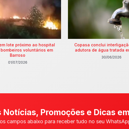
em lote próximo ao hospital
Copasa conclui interligaç
 bombeiros voluntários em
adutora de água tratada e
Barroso
30/06/2026
01/07/2026
 Notícias, Promoções e Dicas em
os campos abaixo para receber tudo no seu WhatsApp