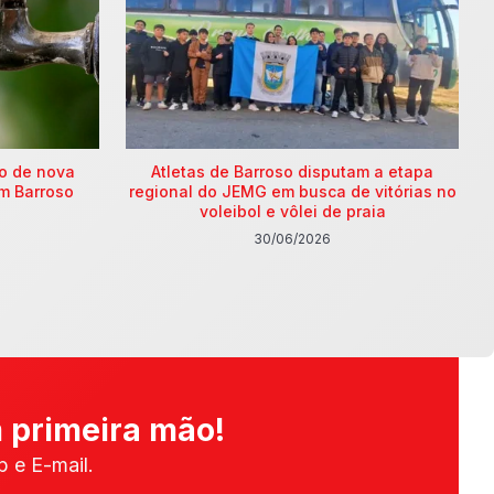
ão de nova
Atletas de Barroso disputam a etapa
m Barroso
regional do JEMG em busca de vitórias no
voleibol e vôlei de praia
30/06/2026
 primeira mão!
 e E-mail.