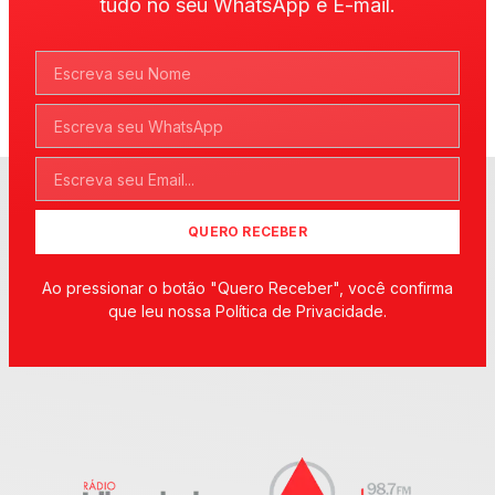
tudo no seu WhatsApp e E-mail.
QUERO RECEBER
Ao pressionar o botão "Quero Receber", você confirma
que leu nossa Política de Privacidade.