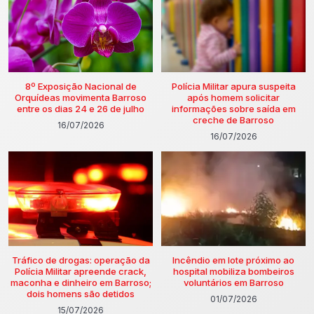
8º Exposição Nacional de
Polícia Militar apura suspeita
Orquídeas movimenta Barroso
após homem solicitar
entre os dias 24 e 26 de julho
informações sobre saída em
creche de Barroso
16/07/2026
16/07/2026
Tráfico de drogas: operação da
Incêndio em lote próximo ao
Polícia Militar apreende crack,
hospital mobiliza bombeiros
maconha e dinheiro em Barroso;
voluntários em Barroso
dois homens são detidos
01/07/2026
15/07/2026