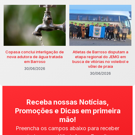
Copasa conclui interligação de
Atletas de Barroso disputam a
nova adutora de água tratada
etapa regional do JEMG em
em Barroso
busca de vitórias no voleibol e
vôlei de praia
30/06/2026
30/06/2026
Receba nossas Notícias,
Promoções e Dicas em primeira
mão!
Preencha os campos abaixo para receber