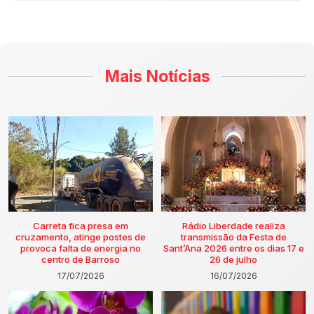
Mais Notícias
Carreta fica presa em
Rádio Liberdade realiza
cruzamento, atinge postes de
transmissão da Festa de
provoca falta de energia no
Sant’Ana 2026 entre os dias 17 e
centro de Barroso
26 de julho
17/07/2026
16/07/2026