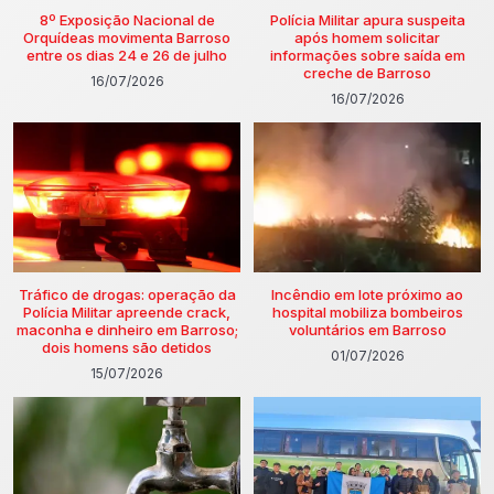
8º Exposição Nacional de
Polícia Militar apura suspeita
Orquídeas movimenta Barroso
após homem solicitar
entre os dias 24 e 26 de julho
informações sobre saída em
creche de Barroso
16/07/2026
16/07/2026
Tráfico de drogas: operação da
Incêndio em lote próximo ao
Polícia Militar apreende crack,
hospital mobiliza bombeiros
maconha e dinheiro em Barroso;
voluntários em Barroso
dois homens são detidos
01/07/2026
15/07/2026