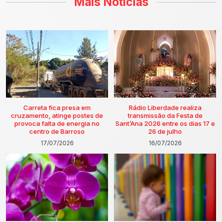
Mais Notícias
Carreta fica presa em
Rádio Liberdade realiza
cruzamento, atinge postes de
transmissão da Festa de
provoca falta de energia no
Sant’Ana 2026 entre os dias 17 e
centro de Barroso
26 de julho
17/07/2026
16/07/2026