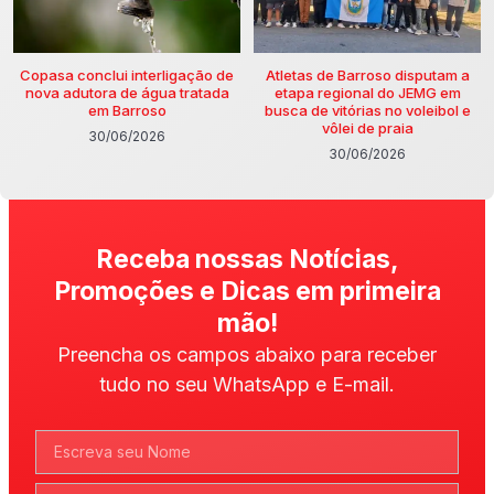
Copasa conclui interligação de
Atletas de Barroso disputam a
nova adutora de água tratada
etapa regional do JEMG em
em Barroso
busca de vitórias no voleibol e
vôlei de praia
30/06/2026
30/06/2026
Receba nossas Notícias,
Promoções e Dicas em primeira
mão!
Preencha os campos abaixo para receber
tudo no seu WhatsApp e E-mail.