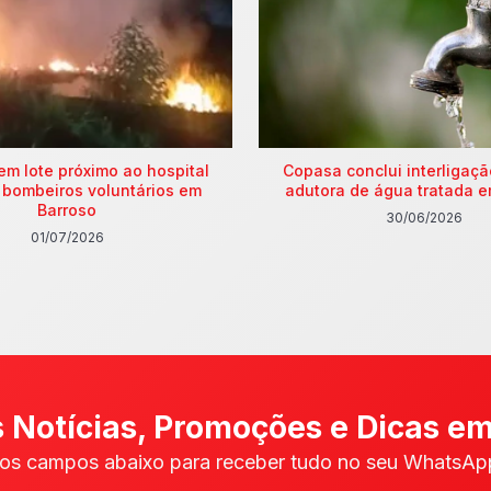
em lote próximo ao hospital
Copasa conclui interligaç
 bombeiros voluntários em
adutora de água tratada e
Barroso
30/06/2026
01/07/2026
 Notícias, Promoções e Dicas em
os campos abaixo para receber tudo no seu WhatsApp