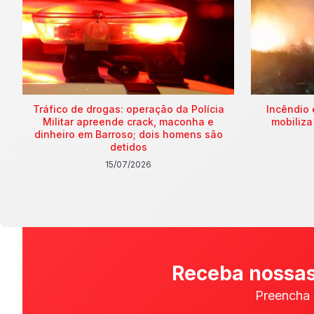
Tráfico de drogas: operação da Polícia
Incêndio 
Militar apreende crack, maconha e
mobiliza
dinheiro em Barroso; dois homens são
detidos
15/07/2026
Receba nossas
Preencha 