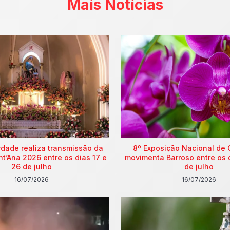
Mais Notícias
rdade realiza transmissão da
8º Exposição Nacional de 
nt’Ana 2026 entre os dias 17 e
movimenta Barroso entre os 
26 de julho
de julho
16/07/2026
16/07/2026