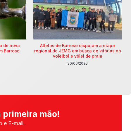
ão de nova
Atletas de Barroso disputam a etapa
m Barroso
regional do JEMG em busca de vitórias no
voleibol e vôlei de praia
30/06/2026
 primeira mão!
 e E-mail.