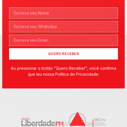
QUERO RECEBER
Ao pressionar o botão "Quero Receber", você confirma
que leu nossa Política de Privacidade.