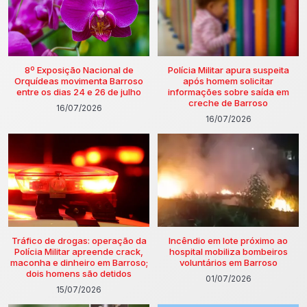
8º Exposição Nacional de
Polícia Militar apura suspeita
Orquídeas movimenta Barroso
após homem solicitar
entre os dias 24 e 26 de julho
informações sobre saída em
creche de Barroso
16/07/2026
16/07/2026
Tráfico de drogas: operação da
Incêndio em lote próximo ao
Polícia Militar apreende crack,
hospital mobiliza bombeiros
maconha e dinheiro em Barroso;
voluntários em Barroso
dois homens são detidos
01/07/2026
15/07/2026