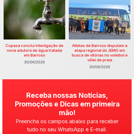
Copasa conclui interligação de
Atletas de Barroso disputam a
nova adutora de água tratada
etapa regional do JEMG em
em Barroso
busca de vitórias no voleibol e
vôlei de praia
30/06/2026
30/06/2026
Receba nossas Notícias,
Promoções e Dicas em primeira
mão!
Preencha os campos abaixo para receber
tudo no seu WhatsApp e E-mail.