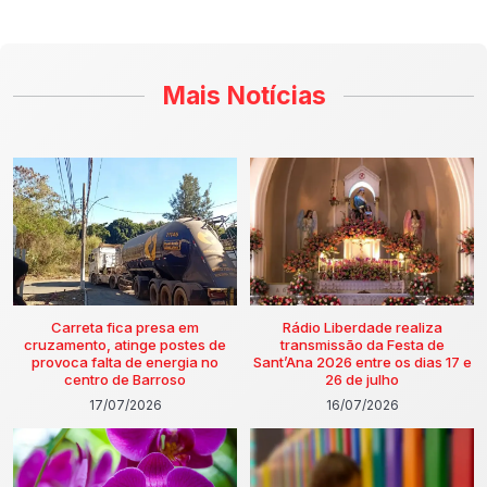
Mais Notícias
Carreta fica presa em
Rádio Liberdade realiza
cruzamento, atinge postes de
transmissão da Festa de
provoca falta de energia no
Sant’Ana 2026 entre os dias 17 e
centro de Barroso
26 de julho
17/07/2026
16/07/2026