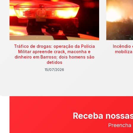
Tráfico de drogas: operação da Polícia
Incêndio 
Militar apreende crack, maconha e
mobiliza
dinheiro em Barroso; dois homens são
detidos
15/07/2026
Receba nossas
Preencha 