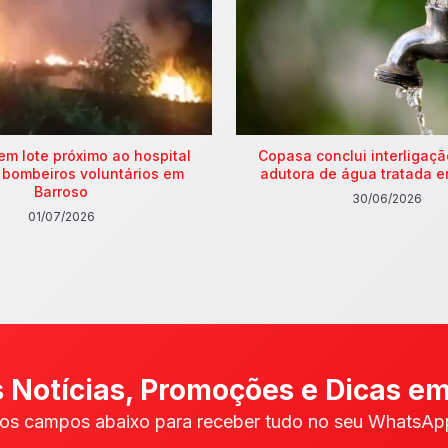
em lote próximo ao hospital
Copasa conclui interligaç
 bombeiros voluntários em
adutora de água tratada e
Barroso
30/06/2026
01/07/2026
 Notícias, Promoções e Dicas em
os campos abaixo para receber tudo no seu WhatsApp