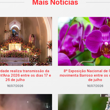
Mais Notícias
rdade realiza transmissão da
8º Exposição Nacional de 
nt’Ana 2026 entre os dias 17 e
movimenta Barroso entre os 
26 de julho
de julho
16/07/2026
16/07/2026