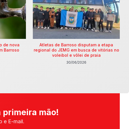
ão de nova
Atletas de Barroso disputam a etapa
m Barroso
regional do JEMG em busca de vitórias no
voleibol e vôlei de praia
30/06/2026
 primeira mão!
 e E-mail.