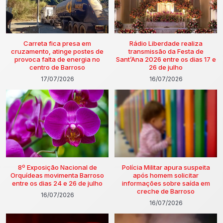
Carreta fica presa em
Rádio Liberdade realiza
cruzamento, atinge postes de
transmissão da Festa de
provoca falta de energia no
Sant’Ana 2026 entre os dias 17 e
centro de Barroso
26 de julho
17/07/2026
16/07/2026
8º Exposição Nacional de
Polícia Militar apura suspeita
Orquídeas movimenta Barroso
após homem solicitar
entre os dias 24 e 26 de julho
informações sobre saída em
creche de Barroso
16/07/2026
16/07/2026