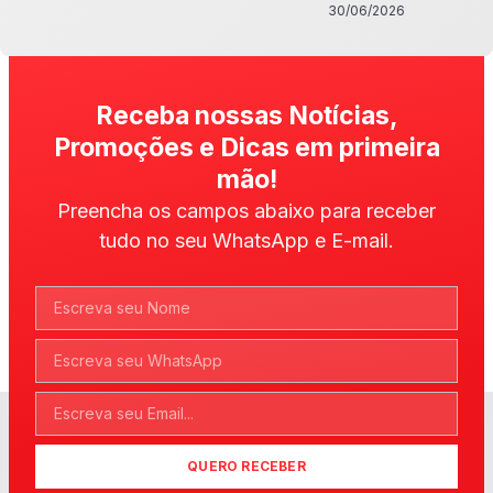
30/06/2026
Receba nossas Notícias,
Promoções e Dicas em primeira
mão!
Preencha os campos abaixo para receber
tudo no seu WhatsApp e E-mail.
QUERO RECEBER