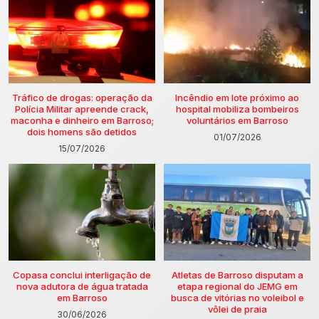
Tráfico de drogas: operação da
Incêndio em lote próximo ao
Polícia Militar apreende crack,
hospital mobiliza bombeiros
maconha e dinheiro em Barroso;
voluntários em Barroso
dois homens são detidos
01/07/2026
15/07/2026
Copasa conclui interligação de
Atletas de Barroso disputam a
nova adutora de água tratada
etapa regional do JEMG em
em Barroso
busca de vitórias no voleibol e
vôlei de praia
30/06/2026