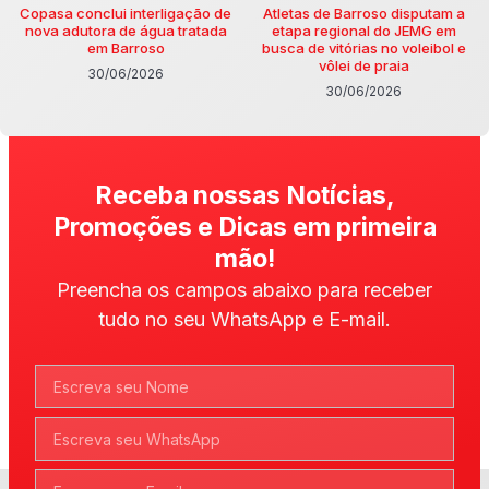
Copasa conclui interligação de
Atletas de Barroso disputam a
nova adutora de água tratada
etapa regional do JEMG em
em Barroso
busca de vitórias no voleibol e
vôlei de praia
30/06/2026
30/06/2026
Receba nossas Notícias,
Promoções e Dicas em primeira
mão!
Preencha os campos abaixo para receber
tudo no seu WhatsApp e E-mail.