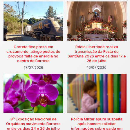
Carreta fica presa em
Rádio Liberdade realiza
cruzamento, atinge postes de
transmissão da Festa de
provoca falta de energia no
Sant’Ana 2026 entre os dias 17 e
centro de Barroso
26 de julho
17/07/2026
16/07/2026
8º Exposição Nacional de
Polícia Militar apura suspeita
Orquídeas movimenta Barroso
após homem solicitar
entre os dias 24 e 26 de julho
informações sobre saída em