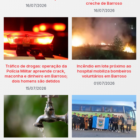
creche de Barroso
16/07/2026
16/07/2026
Tráfico de drogas: operação da
Incêndio em lote próximo ao
Polícia Militar apreende crack,
hospital mobiliza bombeiros
maconha e dinheiro em Barroso;
voluntários em Barroso
dois homens são detidos
01/07/2026
15/07/2026