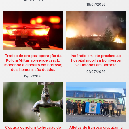
16/07/2026
Tráfico de drogas: operação da
Incêndio em lote próximo ao
Polícia Militar apreende crack,
hospital mobiliza bombeiros
maconha e dinheiro em Barroso;
voluntários em Barroso
dois homens são detidos
01/07/2026
15/07/2026
Copasa conclui interligação de
Atletas de Barroso disputam a