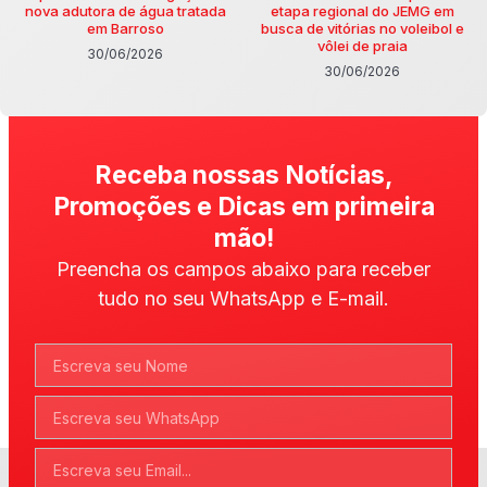
nova adutora de água tratada
etapa regional do JEMG em
em Barroso
busca de vitórias no voleibol e
vôlei de praia
30/06/2026
30/06/2026
Receba nossas Notícias,
Promoções e Dicas em primeira
mão!
Preencha os campos abaixo para receber
tudo no seu WhatsApp e E-mail.