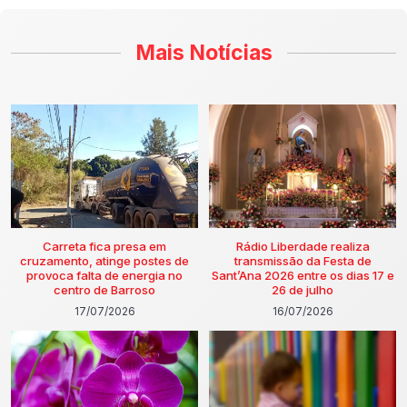
Mais Notícias
Carreta fica presa em
Rádio Liberdade realiza
cruzamento, atinge postes de
transmissão da Festa de
provoca falta de energia no
Sant’Ana 2026 entre os dias 17 e
centro de Barroso
26 de julho
17/07/2026
16/07/2026