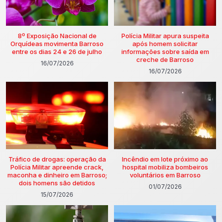
8º Exposição Nacional de
Polícia Militar apura suspeita
Orquídeas movimenta Barroso
após homem solicitar
entre os dias 24 e 26 de julho
informações sobre saída em
creche de Barroso
16/07/2026
16/07/2026
Tráfico de drogas: operação da
Incêndio em lote próximo ao
Polícia Militar apreende crack,
hospital mobiliza bombeiros
maconha e dinheiro em Barroso;
voluntários em Barroso
dois homens são detidos
01/07/2026
15/07/2026