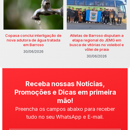
Copasa conclui interligação de
Atletas de Barroso disputam a
nova adutora de água tratada
etapa regional do JEMG em
em Barroso
busca de vitórias no voleibol e
vôlei de praia
30/06/2026
30/06/2026
Receba nossas Notícias,
Promoções e Dicas em primeira
mão!
Preencha os campos abaixo para receber
tudo no seu WhatsApp e E-mail.