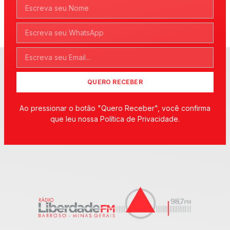
QUERO RECEBER
Ao pressionar o botão "Quero Receber", você confirma
que leu nossa Política de Privacidade.