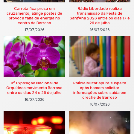
Carreta fica presa em
Rádio Liberdade realiza
cruzamento, atinge postes de
transmissão da Festa de
provoca falta de energia no
Sant’Ana 2026 entre os dias 17 e
centro de Barroso
26 de julho
17/07/2026
16/07/2026
8º Exposição Nacional de
Polícia Militar apura suspeita
Orquídeas movimenta Barroso
após homem solicitar
entre os dias 24 e 26 de julho
informações sobre saída em
creche de Barroso
16/07/2026
16/07/2026