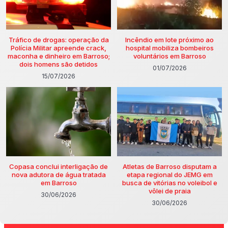
Tráfico de drogas: operação da
Incêndio em lote próximo ao
Polícia Militar apreende crack,
hospital mobiliza bombeiros
maconha e dinheiro em Barroso;
voluntários em Barroso
dois homens são detidos
01/07/2026
15/07/2026
Copasa conclui interligação de
Atletas de Barroso disputam a
nova adutora de água tratada
etapa regional do JEMG em
em Barroso
busca de vitórias no voleibol e
vôlei de praia
30/06/2026
30/06/2026