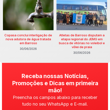
Copasa conclui interligação de
Atletas de Barroso disputam a
nova adutora de água tratada
etapa regional do JEMG em
em Barroso
busca de vitórias no voleibol e
vôlei de praia
30/06/2026
30/06/2026
Receba nossas Notícias,
Promoções e Dicas em primeira
mão!
Preencha os campos abaixo para receber
tudo no seu WhatsApp e E-mail.