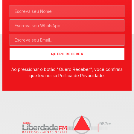
QUERO RECEBER
Ao pressionar o botão "Quero Receber", você confirma
que leu nossa Política de Privacidade.