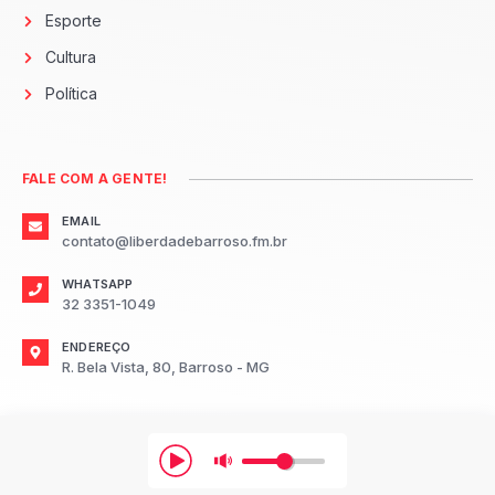
Esporte
Cultura
Política
FALE COM A GENTE!
EMAIL
contato@liberdadebarroso.fm.br
WHATSAPP
32 3351-1049
ENDEREÇO
R. Bela Vista, 80, Barroso - MG
2026
Radio Liberdade FM Barroso.
Todos os direitos reservados.
Desenvolvido por: TR3S Marketing Digital