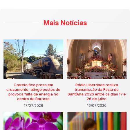
Mais Notícias
Carreta fica presa em
Rádio Liberdade realiza
cruzamento, atinge postes de
transmissão da Festa de
provoca falta de energia no
Sant’Ana 2026 entre os dias 17 e
centro de Barroso
26 de julho
17/07/2026
16/07/2026