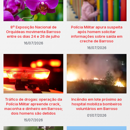
8º Exposição Nacional de
Polícia Militar apura suspeita
Orquídeas movimenta Barroso
após homem solicitar
entre os dias 24 e 26 de julho
informações sobre saída em
creche de Barroso
16/07/2026
16/07/2026
Tráfico de drogas: operação da
Incêndio em lote próximo ao
Polícia Militar apreende crack,
hospital mobiliza bombeiros
maconha e dinheiro em Barroso;
voluntários em Barroso
dois homens são detidos
01/07/2026
15/07/2026