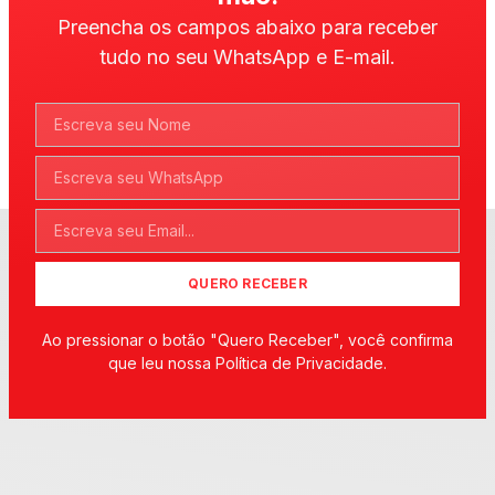
Preencha os campos abaixo para receber
tudo no seu WhatsApp e E-mail.
QUERO RECEBER
Ao pressionar o botão "Quero Receber", você confirma
que leu nossa Política de Privacidade.