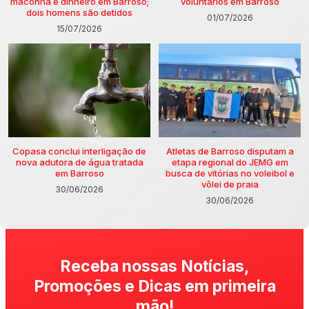
maconha e dinheiro em Barroso;
voluntários em Barroso
dois homens são detidos
01/07/2026
15/07/2026
Copasa conclui interligação de
Atletas de Barroso disputam a
nova adutora de água tratada
etapa regional do JEMG em
em Barroso
busca de vitórias no voleibol e
vôlei de praia
30/06/2026
30/06/2026
Receba nossas Notícias,
Promoções e Dicas em primeira
mão!