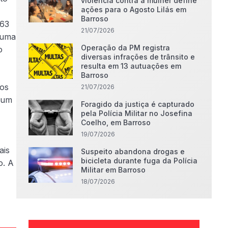
violência contra a mulher define
ações para o Agosto Lilás em
Barroso
363
21/07/2026
, uma
Operação da PM registra
o
diversas infrações de trânsito e
resulta em 13 autuações em
Barroso
sos
21/07/2026
mum
Foragido da justiça é capturado
pela Polícia Militar no Josefina
Coelho, em Barroso
19/07/2026
ais
Suspeito abandona drogas e
bicicleta durante fuga da Polícia
o. A
Militar em Barroso
18/07/2026