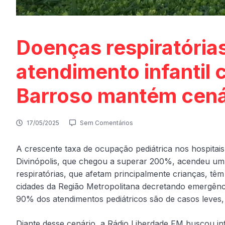
Doenças respiratória
atendimento infantil
Barroso mantém cená
17/05/2025
Sem Comentários
A crescente taxa de ocupação pediátrica nos hospita
Divinópolis, que chegou a superar 200%, acendeu um 
respiratórias, que afetam principalmente crianças, têm
cidades da Região Metropolitana decretando emergênci
90% dos atendimentos pediátricos são de casos leves,
Diante desse cenário, a Rádio Liberdade FM buscou in