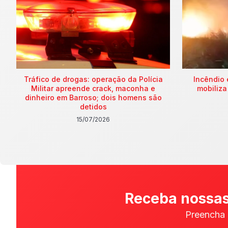
Tráfico de drogas: operação da Polícia
Incêndio 
Militar apreende crack, maconha e
mobiliza
dinheiro em Barroso; dois homens são
detidos
15/07/2026
Receba nossas
Preencha 