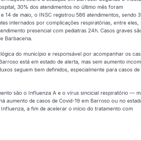
spital, 30% dos atendimentos no último mês foram
il e 14 de maio, o INSC registrou 586 atendimentos, sendo 
ntes internados por complicações respiratórias, entre eles
e atendimento presencial com pediatras 24h. Casos graves sã
de Barbacena.
iológica do município e responsável por acompanhar os ca
e Barroso está em estado de alerta, mas sem aumento inco
 fluxos seguem bem definidos, especialmente para casos de
to são o Influenza A e o vírus sincicial respiratório — m
há aumento de casos de Covid-19 em Barroso ou no estad
 Influenza, a fim de acelerar o início do tratamento com