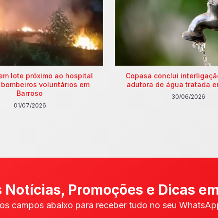
em lote próximo ao hospital
Copasa conclui interligaç
 bombeiros voluntários em
adutora de água tratada e
Barroso
30/06/2026
01/07/2026
 Notícias, Promoções e Dicas em
os campos abaixo para receber tudo no seu WhatsApp