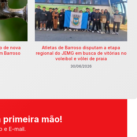
ão de nova
Atletas de Barroso disputam a etapa
m Barroso
regional do JEMG em busca de vitórias no
voleibol e vôlei de praia
30/06/2026
 primeira mão!
 e E-mail.