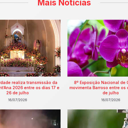
Mais Notícias
rdade realiza transmissão da
8º Exposição Nacional de 
nt’Ana 2026 entre os dias 17 e
movimenta Barroso entre os 
26 de julho
de julho
16/07/2026
16/07/2026