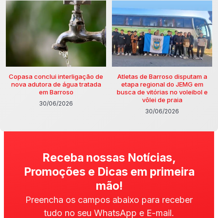
Copasa conclui interligação de
Atletas de Barroso disputam a
nova adutora de água tratada
etapa regional do JEMG em
em Barroso
busca de vitórias no voleibol e
vôlei de praia
30/06/2026
30/06/2026
Receba nossas Notícias,
Promoções e Dicas em primeira
mão!
Preencha os campos abaixo para receber
tudo no seu WhatsApp e E-mail.