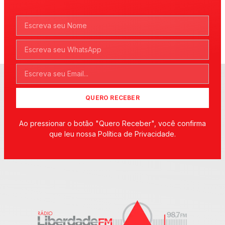
QUERO RECEBER
Ao pressionar o botão "Quero Receber", você confirma
que leu nossa Política de Privacidade.