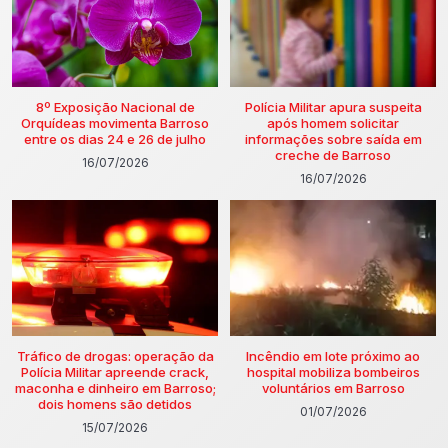
8º Exposição Nacional de
Polícia Militar apura suspeita
Orquídeas movimenta Barroso
após homem solicitar
entre os dias 24 e 26 de julho
informações sobre saída em
creche de Barroso
16/07/2026
16/07/2026
Tráfico de drogas: operação da
Incêndio em lote próximo ao
Polícia Militar apreende crack,
hospital mobiliza bombeiros
maconha e dinheiro em Barroso;
voluntários em Barroso
dois homens são detidos
01/07/2026
15/07/2026