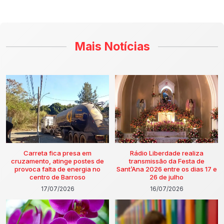
Mais Notícias
Carreta fica presa em
Rádio Liberdade realiza
cruzamento, atinge postes de
transmissão da Festa de
provoca falta de energia no
Sant’Ana 2026 entre os dias 17 e
centro de Barroso
26 de julho
17/07/2026
16/07/2026