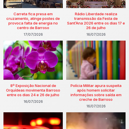
Carreta fica presa em
Rádio Liberdade realiza
cruzamento, atinge postes de
transmissão da Festa de
provoca falta de energia no
Sant’Ana 2026 entre os dias 17 e
centro de Barroso
26 de julho
17/07/2026
16/07/2026
8º Exposição Nacional de
Polícia Militar apura suspeita
Orquídeas movimenta Barroso
após homem solicitar
entre os dias 24 e 26 de julho
informações sobre saída em
creche de Barroso
16/07/2026
16/07/2026