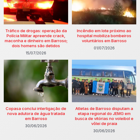
Tráfico de drogas: operação da
Incêndio em lote próximo ao
Polícia Militar apreende crack,
hospital mobiliza bombeiros
maconha e dinheiro em Barroso;
voluntários em Barroso
dois homens são detidos
01/07/2026
15/07/2026
Copasa conclui interligação de
Atletas de Barroso disputam a
nova adutora de água tratada
etapa regional do JEMG em
em Barroso
busca de vitórias no voleibol e
vôlei de praia
30/06/2026
30/06/2026