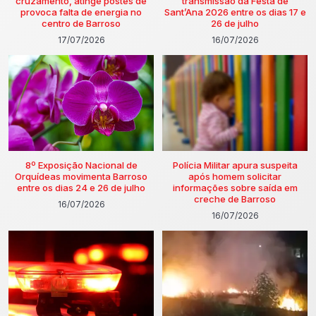
cruzamento, atinge postes de
transmissão da Festa de
provoca falta de energia no
Sant’Ana 2026 entre os dias 17 e
centro de Barroso
26 de julho
17/07/2026
16/07/2026
8º Exposição Nacional de
Polícia Militar apura suspeita
Orquídeas movimenta Barroso
após homem solicitar
entre os dias 24 e 26 de julho
informações sobre saída em
creche de Barroso
16/07/2026
16/07/2026