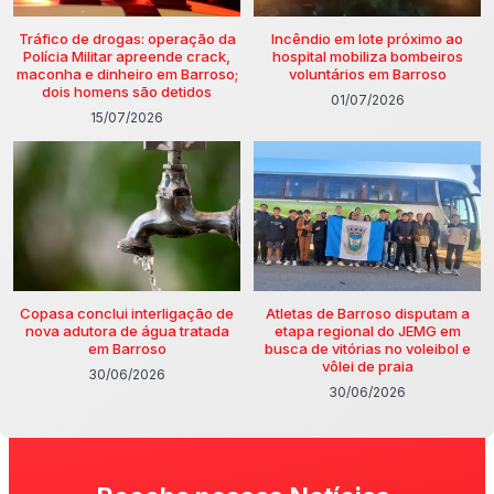
Tráfico de drogas: operação da
Incêndio em lote próximo ao
Polícia Militar apreende crack,
hospital mobiliza bombeiros
maconha e dinheiro em Barroso;
voluntários em Barroso
dois homens são detidos
01/07/2026
15/07/2026
Copasa conclui interligação de
Atletas de Barroso disputam a
nova adutora de água tratada
etapa regional do JEMG em
em Barroso
busca de vitórias no voleibol e
vôlei de praia
30/06/2026
30/06/2026