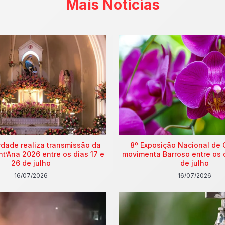
Mais Notícias
rdade realiza transmissão da
8º Exposição Nacional de 
nt’Ana 2026 entre os dias 17 e
movimenta Barroso entre os 
26 de julho
de julho
16/07/2026
16/07/2026