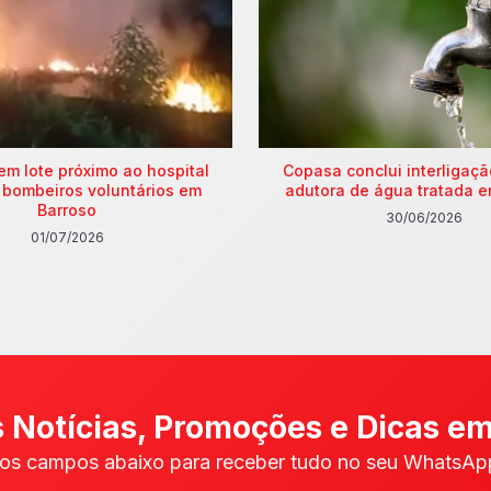
em lote próximo ao hospital
Copasa conclui interligaç
 bombeiros voluntários em
adutora de água tratada e
Barroso
30/06/2026
01/07/2026
 Notícias, Promoções e Dicas em
os campos abaixo para receber tudo no seu WhatsApp