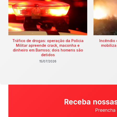
Tráfico de drogas: operação da Polícia
Incêndio 
Militar apreende crack, maconha e
mobiliza
dinheiro em Barroso; dois homens são
detidos
15/07/2026
Receba nossas
Preencha 