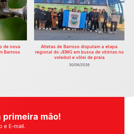
ão de nova
Atletas de Barroso disputam a etapa
m Barroso
regional do JEMG em busca de vitórias no
voleibol e vôlei de praia
30/06/2026
 primeira mão!
 e E-mail.