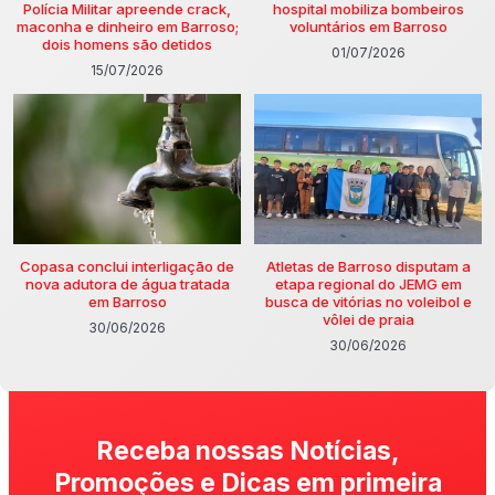
Polícia Militar apreende crack,
hospital mobiliza bombeiros
maconha e dinheiro em Barroso;
voluntários em Barroso
dois homens são detidos
01/07/2026
15/07/2026
Copasa conclui interligação de
Atletas de Barroso disputam a
nova adutora de água tratada
etapa regional do JEMG em
em Barroso
busca de vitórias no voleibol e
vôlei de praia
30/06/2026
30/06/2026
Receba nossas Notícias,
Promoções e Dicas em primeira