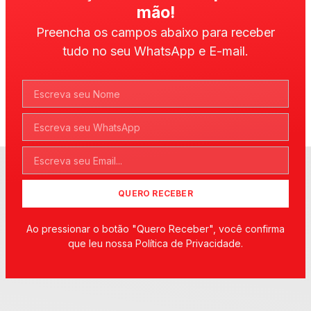
mão!
Preencha os campos abaixo para receber
tudo no seu WhatsApp e E-mail.
QUERO RECEBER
Ao pressionar o botão "Quero Receber", você confirma
que leu nossa Política de Privacidade.