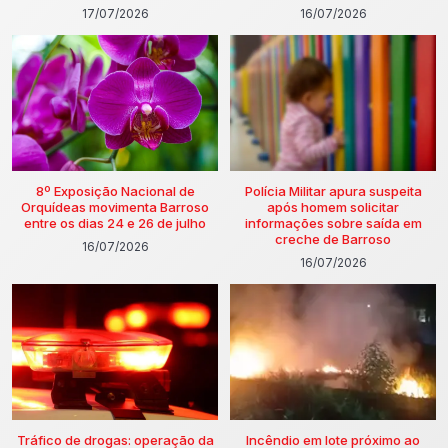
17/07/2026
16/07/2026
8º Exposição Nacional de
Polícia Militar apura suspeita
Orquídeas movimenta Barroso
após homem solicitar
entre os dias 24 e 26 de julho
informações sobre saída em
creche de Barroso
16/07/2026
16/07/2026
Tráfico de drogas: operação da
Incêndio em lote próximo ao