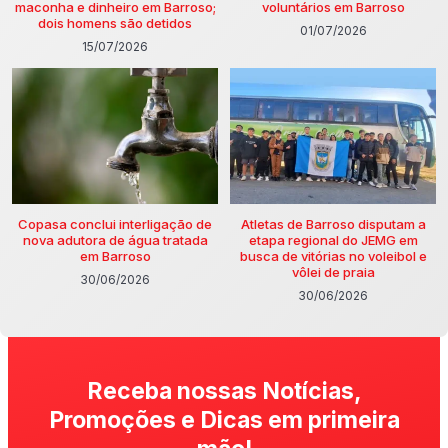
maconha e dinheiro em Barroso;
voluntários em Barroso
dois homens são detidos
01/07/2026
15/07/2026
Copasa conclui interligação de
Atletas de Barroso disputam a
nova adutora de água tratada
etapa regional do JEMG em
em Barroso
busca de vitórias no voleibol e
vôlei de praia
30/06/2026
30/06/2026
Receba nossas Notícias,
Promoções e Dicas em primeira