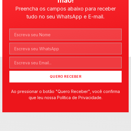
mão!
Preencha os campos abaixo para receber
tudo no seu WhatsApp e E-mail.
QUERO RECEBER
Ao pressionar o botão "Quero Receber", você confirma
que leu nossa Política de Privacidade.