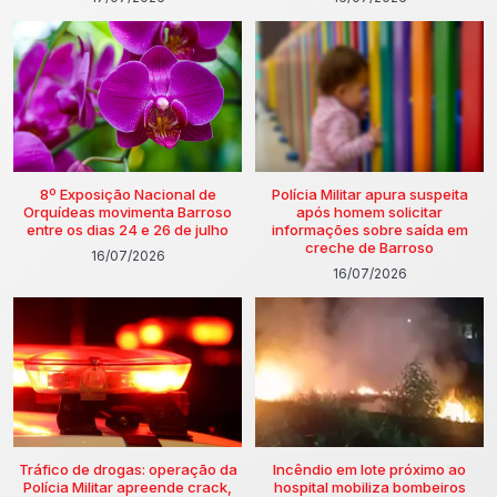
8º Exposição Nacional de
Polícia Militar apura suspeita
Orquídeas movimenta Barroso
após homem solicitar
entre os dias 24 e 26 de julho
informações sobre saída em
creche de Barroso
16/07/2026
16/07/2026
Tráfico de drogas: operação da
Incêndio em lote próximo ao
Polícia Militar apreende crack,
hospital mobiliza bombeiros