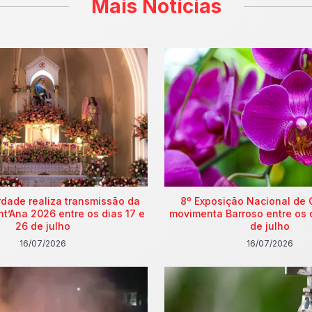
Mais Notícias
rdade realiza transmissão da
8º Exposição Nacional de 
nt’Ana 2026 entre os dias 17 e
movimenta Barroso entre os 
26 de julho
de julho
16/07/2026
16/07/2026