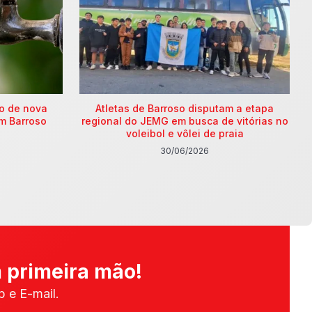
ão de nova
Atletas de Barroso disputam a etapa
m Barroso
regional do JEMG em busca de vitórias no
voleibol e vôlei de praia
30/06/2026
 primeira mão!
 e E-mail.