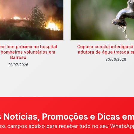
em lote próximo ao hospital
Copasa conclui interligaç
 bombeiros voluntários em
adutora de água tratada e
Barroso
30/06/2026
01/07/2026
 Notícias, Promoções e Dicas em
os campos abaixo para receber tudo no seu WhatsApp