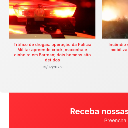
Tráfico de drogas: operação da Polícia
Incêndio 
Militar apreende crack, maconha e
mobiliza
dinheiro em Barroso; dois homens são
detidos
15/07/2026
Receba nossas
Preencha 