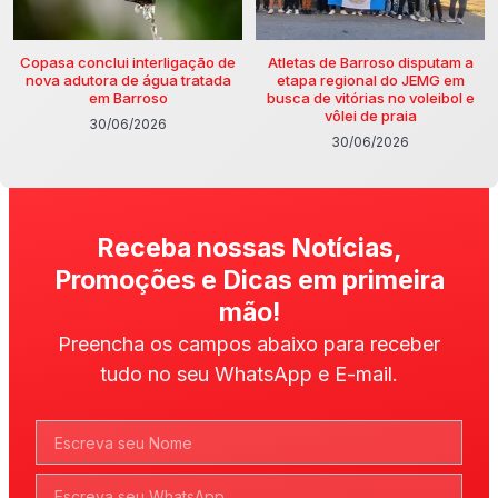
Copasa conclui interligação de
Atletas de Barroso disputam a
nova adutora de água tratada
etapa regional do JEMG em
em Barroso
busca de vitórias no voleibol e
vôlei de praia
30/06/2026
30/06/2026
Receba nossas Notícias,
Promoções e Dicas em primeira
mão!
Preencha os campos abaixo para receber
tudo no seu WhatsApp e E-mail.