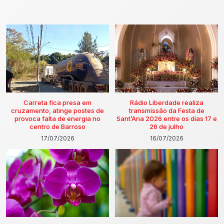
Carreta fica presa em
Rádio Liberdade realiza
cruzamento, atinge postes de
transmissão da Festa de
provoca falta de energia no
Sant’Ana 2026 entre os dias 17 e
centro de Barroso
26 de julho
17/07/2026
16/07/2026