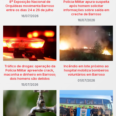
8º Exposição Nacional de
Polícia Militar apura suspeita
Orquídeas movimenta Barroso
após homem solicitar
entre os dias 24 e 26 de julho
informações sobre saída em
creche de Barroso
16/07/2026
16/07/2026
Tráfico de drogas: operação da
Incêndio em lote próximo ao
Polícia Militar apreende crack,
hospital mobiliza bombeiros
maconha e dinheiro em Barroso;
voluntários em Barroso
dois homens são detidos
01/07/2026
15/07/2026