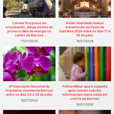
Carreta fica presa em
Rádio Liberdade realiza
cruzamento, atinge postes de
transmissão da Festa de
provoca falta de energia no
Sant’Ana 2026 entre os dias 17 e
centro de Barroso
26 de julho
17/07/2026
16/07/2026
8º Exposição Nacional de
Polícia Militar apura suspeita
Orquídeas movimenta Barroso
após homem solicitar
entre os dias 24 e 26 de julho
informações sobre saída em
creche de Barroso
16/07/2026
16/07/2026