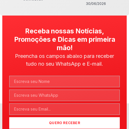
30/06/2026
Receba nossas Notícias,
Promoções e Dicas em primeira
mão!
Preencha os campos abaixo para receber
tudo no seu WhatsApp e E-mail.
QUERO RECEBER