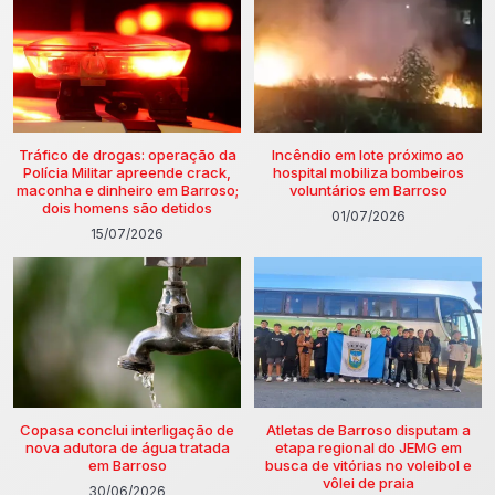
Tráfico de drogas: operação da
Incêndio em lote próximo ao
Polícia Militar apreende crack,
hospital mobiliza bombeiros
maconha e dinheiro em Barroso;
voluntários em Barroso
dois homens são detidos
01/07/2026
15/07/2026
Copasa conclui interligação de
Atletas de Barroso disputam a
nova adutora de água tratada
etapa regional do JEMG em
em Barroso
busca de vitórias no voleibol e
vôlei de praia
30/06/2026