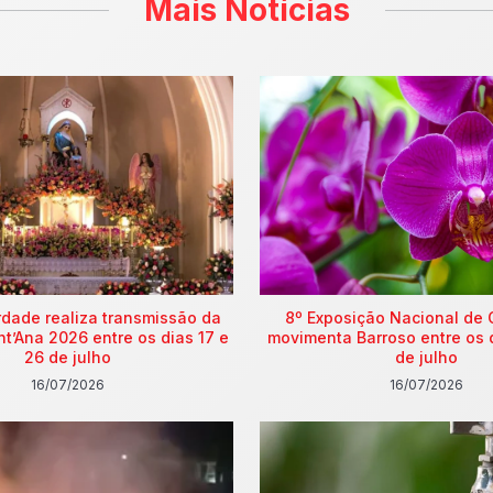
Mais Notícias
rdade realiza transmissão da
8º Exposição Nacional de 
nt’Ana 2026 entre os dias 17 e
movimenta Barroso entre os 
26 de julho
de julho
16/07/2026
16/07/2026