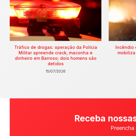
Tráfico de drogas: operação da Polícia
Incêndio 
Militar apreende crack, maconha e
mobiliza
dinheiro em Barroso; dois homens são
detidos
15/07/2026
Receba nossas
Preencha 