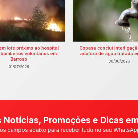
em lote próximo ao hospital
Copasa conclui interligaç
 bombeiros voluntários em
adutora de água tratada e
Barroso
30/06/2026
01/07/2026
 Notícias, Promoções e Dicas em
os campos abaixo para receber tudo no seu WhatsApp