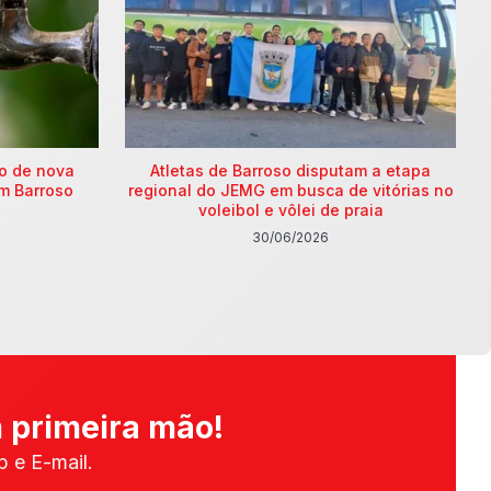
ão de nova
Atletas de Barroso disputam a etapa
m Barroso
regional do JEMG em busca de vitórias no
voleibol e vôlei de praia
30/06/2026
 primeira mão!
 e E-mail.