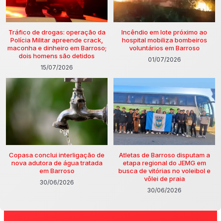
Tráfico de drogas: operação da
Incêndio em lote próximo ao
Polícia Militar apreende crack,
hospital mobiliza bombeiros
maconha e dinheiro em Barroso;
voluntários em Barroso
dois homens são detidos
01/07/2026
15/07/2026
Copasa conclui interligação de
Atletas de Barroso disputam a
nova adutora de água tratada
etapa regional do JEMG em
em Barroso
busca de vitórias no voleibol e
vôlei de praia
30/06/2026
30/06/2026