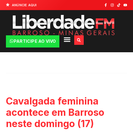
ANÚNCIE AQUI
PARTICIPE AO VIVO
Cavalgada feminina
acontece em Barroso
neste domingo (17)