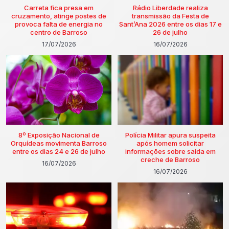
Carreta fica presa em
Rádio Liberdade realiza
cruzamento, atinge postes de
transmissão da Festa de
provoca falta de energia no
Sant’Ana 2026 entre os dias 17 e
centro de Barroso
26 de julho
17/07/2026
16/07/2026
8º Exposição Nacional de
Polícia Militar apura suspeita
Orquídeas movimenta Barroso
após homem solicitar
entre os dias 24 e 26 de julho
informações sobre saída em
creche de Barroso
16/07/2026
16/07/2026