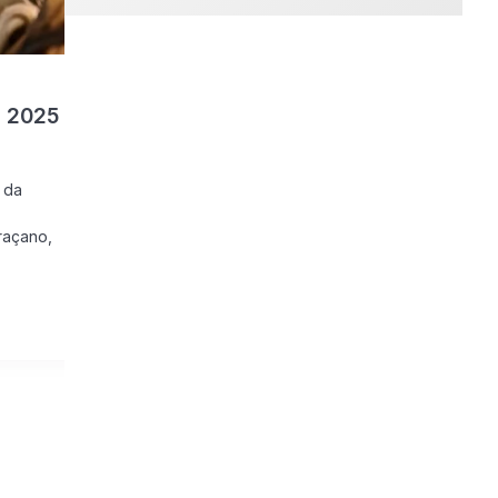
o 2025
 da
raçano,