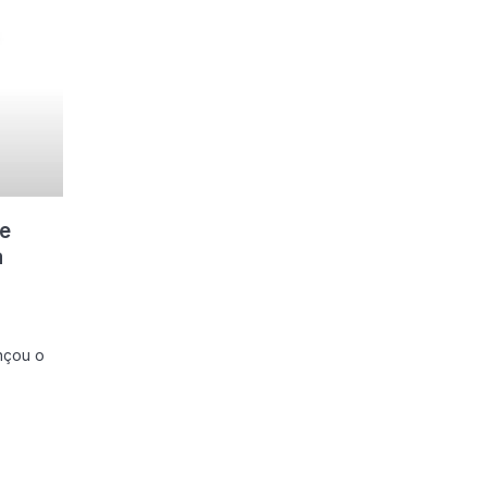
de
a
ançou o