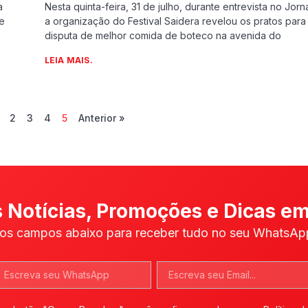
a
Nesta quinta-feira, 31 de julho, durante entrevista no Jorna
re
a organização do Festival Saidera revelou os pratos para
disputa de melhor comida de boteco na avenida do
LEIA MAIS.
2
3
4
5
Anterior »
 Notícias, Promoções e Dicas em
os campos abaixo para receber tudo no seu WhatsApp