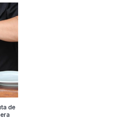
uta de
dera