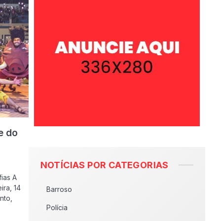
e do
NOTÍCIAS POR CATEGORIAS
ias A
ira, 14
Barroso
nto,
Polícia