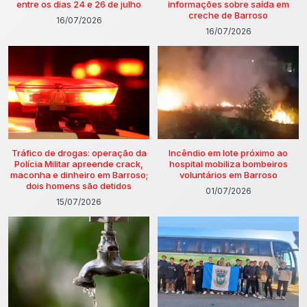
entre os dias 24 e 26 de julho
informações sobre saída em
creche de Barroso
16/07/2026
16/07/2026
Tráfico de drogas: operação da
Incêndio em lote próximo ao
Polícia Militar apreende crack,
hospital mobiliza bombeiros
maconha e dinheiro em Barroso;
voluntários em Barroso
dois homens são detidos
01/07/2026
15/07/2026