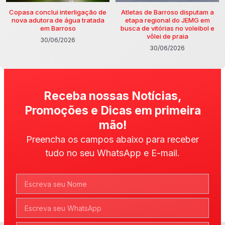
Copasa conclui interligação de
Atletas de Barroso disputam a
nova adutora de água tratada
etapa regional do JEMG em
em Barroso
busca de vitórias no voleibol e
vôlei de praia
30/06/2026
30/06/2026
Receba nossas Notícias,
Promoções e Dicas em primeira
mão!
Preencha os campos abaixo para receber
tudo no seu WhatsApp e E-mail.