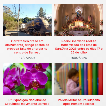
Carreta fica presa em
Rádio Liberdade realiza
cruzamento, atinge postes de
transmissão da Festa de
provoca falta de energia no
Sant’Ana 2026 entre os dias 17 e
centro de Barroso
26 de julho
17/07/2026
16/07/2026
8º Exposição Nacional de
Polícia Militar apura suspeita
Orquídeas movimenta Barroso
após homem solicitar