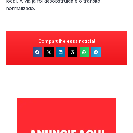
local. A via já foi desobstruída e o trânsito,
normalizado.
Compartilhe essa notícia!