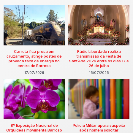
Carreta fica presa em
Rádio Liberdade realiza
cruzamento, atinge postes de
transmissão da Festa de
provoca falta de energia no
Sant’Ana 2026 entre os dias 17 e
centro de Barroso
26 de julho
17/07/2026
16/07/2026
8º Exposição Nacional de
Polícia Militar apura suspeita
Orquídeas movimenta Barroso
após homem solicitar