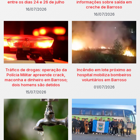
entre os dias 24 e 26 de julho
informações sobre saída em
creche de Barroso
16/07/2026
16/07/2026
Tráfico de drogas: operação da
Incêndio em lote próximo ao
Polícia Militar apreende crack,
hospital mobiliza bombeiros
maconha e dinheiro em Barroso;
voluntários em Barroso
dois homens são detidos
01/07/2026
15/07/2026