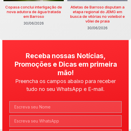
Copasa conclui interligação de
Atletas de Barroso disputam a
nova adutora de água tratada
etapa regional do JEMG em
em Barroso
busca de vitórias no voleibol e
vôlei de praia
30/06/2026
30/06/2026
Receba nossas Notícias,
Promoções e Dicas em primeira
mão!
Preencha os campos abaixo para receber
tudo no seu WhatsApp e E-mail.