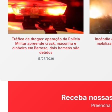
Tráfico de drogas: operação da Polícia
Incêndio 
Militar apreende crack, maconha e
mobiliza
dinheiro em Barroso; dois homens são
detidos
15/07/2026
Receba nossas
Preencha 