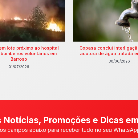
em lote próximo ao hospital
Copasa conclui interligaç
 bombeiros voluntários em
adutora de água tratada e
Barroso
30/06/2026
01/07/2026
 Notícias, Promoções e Dicas em
os campos abaixo para receber tudo no seu WhatsApp