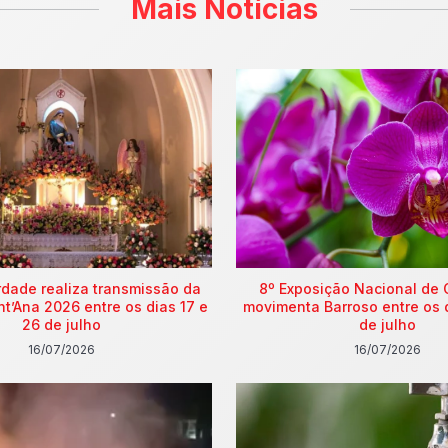
Mais Notícias
rdade realiza transmissão da
8º Exposição Nacional de 
nt’Ana 2026 entre os dias 17 e
movimenta Barroso entre os 
26 de julho
de julho
16/07/2026
16/07/2026