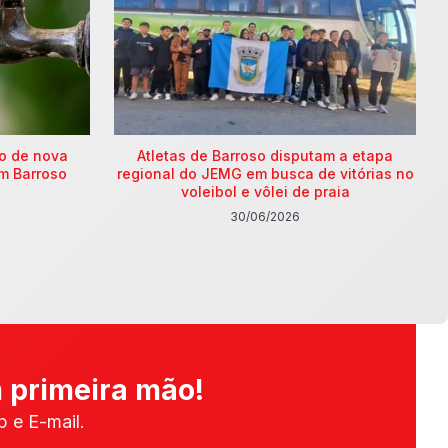
ão de nova
Atletas de Barroso disputam a etapa
m Barroso
regional do JEMG em busca de vitórias no
voleibol e vôlei de praia
30/06/2026
 primeira mão!
 e E-mail.