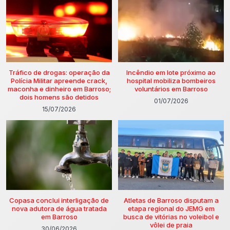
Tráfico de drogas: operação da
Incêndio em lote próximo ao
Polícia Militar apreende crack,
hospital mobiliza bombeiros
maconha e dinheiro em Barroso;
voluntários em Barroso
dois homens são detidos
01/07/2026
15/07/2026
Copasa conclui interligação de
Atletas de Barroso disputam a
nova adutora de água tratada
etapa regional do JEMG em
em Barroso
busca de vitórias no voleibol e
vôlei de praia
30/06/2026