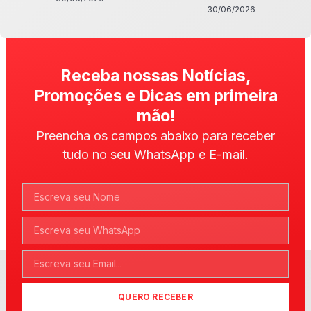
30/06/2026
Receba nossas Notícias,
Promoções e Dicas em primeira
mão!
Preencha os campos abaixo para receber
tudo no seu WhatsApp e E-mail.
QUERO RECEBER