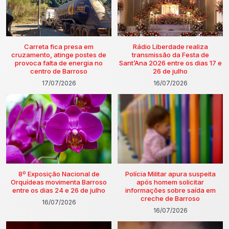
Carreta fica presa em
Rádio Liberdade realiza
cruzamento, atinge postes de
transmissão da Festa de
provoca falta de energia no
Sant’Ana 2026 entre os dias 17 e
centro de Barroso
26 de julho
17/07/2026
16/07/2026
8º Exposição Nacional de
Polícia Militar apura suspeita
Orquídeas movimenta Barroso
após homem solicitar
entre os dias 24 e 26 de julho
informações sobre saída em
creche de Barroso
16/07/2026
16/07/2026