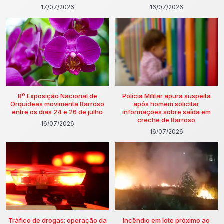
17/07/2026
16/07/2026
8º Exposição Nacional de
Polícia Militar apura suspeita
Orquídeas movimenta Barroso
após homem solicitar
entre os dias 24 e 26 de julho
informações sobre saída em
creche de Barroso
16/07/2026
16/07/2026
Tráfico de drogas: operação da
Incêndio em lote próximo ao