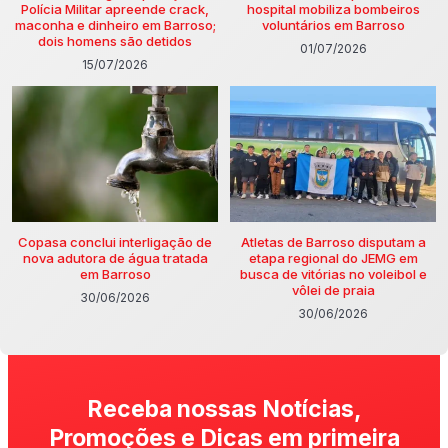
Polícia Militar apreende crack,
hospital mobiliza bombeiros
maconha e dinheiro em Barroso;
voluntários em Barroso
dois homens são detidos
01/07/2026
15/07/2026
Copasa conclui interligação de
Atletas de Barroso disputam a
nova adutora de água tratada
etapa regional do JEMG em
em Barroso
busca de vitórias no voleibol e
vôlei de praia
30/06/2026
30/06/2026
Receba nossas Notícias,
Promoções e Dicas em primeira