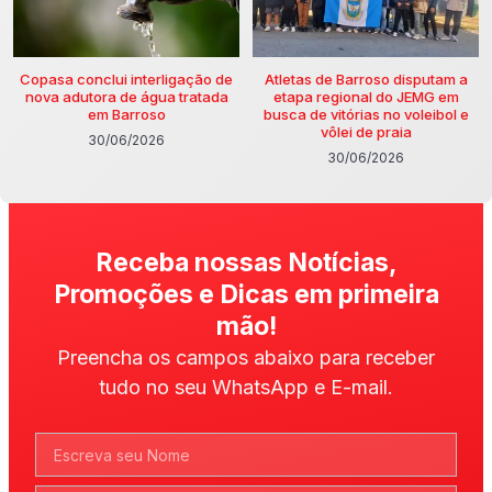
Copasa conclui interligação de
Atletas de Barroso disputam a
nova adutora de água tratada
etapa regional do JEMG em
em Barroso
busca de vitórias no voleibol e
vôlei de praia
30/06/2026
30/06/2026
Receba nossas Notícias,
Promoções e Dicas em primeira
mão!
Preencha os campos abaixo para receber
tudo no seu WhatsApp e E-mail.