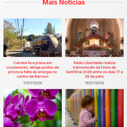
Mais Notícias
Carreta fica presa em
Rádio Liberdade realiza
cruzamento, atinge postes de
transmissão da Festa de
provoca falta de energia no
Sant’Ana 2026 entre os dias 17 e
centro de Barroso
26 de julho
17/07/2026
16/07/2026