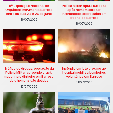
8º Exposição Nacional de
Polícia Militar apura suspeita
Orquídeas movimenta Barroso
após homem solicitar
entre os dias 24 e 26 de julho
informações sobre saída em
creche de Barroso
16/07/2026
16/07/2026
Tráfico de drogas: operação da
Incêndio em lote próximo ao
Polícia Militar apreende crack,
hospital mobiliza bombeiros
maconha e dinheiro em Barroso;
voluntários em Barroso
dois homens são detidos
01/07/2026
15/07/2026