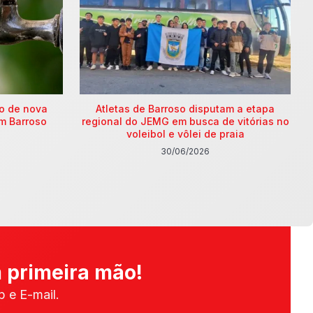
ão de nova
Atletas de Barroso disputam a etapa
m Barroso
regional do JEMG em busca de vitórias no
voleibol e vôlei de praia
30/06/2026
 primeira mão!
 e E-mail.