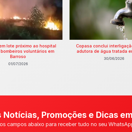
em lote próximo ao hospital
Copasa conclui interligaç
 bombeiros voluntários em
adutora de água tratada e
Barroso
30/06/2026
01/07/2026
 Notícias, Promoções e Dicas em
os campos abaixo para receber tudo no seu WhatsApp