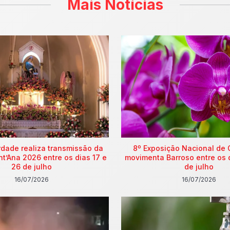
Mais Notícias
rdade realiza transmissão da
8º Exposição Nacional de 
nt’Ana 2026 entre os dias 17 e
movimenta Barroso entre os 
26 de julho
de julho
16/07/2026
16/07/2026