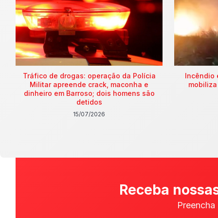
Tráfico de drogas: operação da Polícia
Incêndio 
Militar apreende crack, maconha e
mobiliza
dinheiro em Barroso; dois homens são
detidos
15/07/2026
Receba nossas
Preencha 