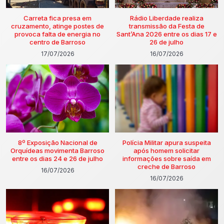
Carreta fica presa em
Rádio Liberdade realiza
cruzamento, atinge postes de
transmissão da Festa de
provoca falta de energia no
Sant’Ana 2026 entre os dias 17 e
centro de Barroso
26 de julho
17/07/2026
16/07/2026
8º Exposição Nacional de
Polícia Militar apura suspeita
Orquídeas movimenta Barroso
após homem solicitar
entre os dias 24 e 26 de julho
informações sobre saída em
creche de Barroso
16/07/2026
16/07/2026