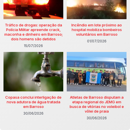
Tráfico de drogas: operação da
Incêndio em lote próximo ao
Polícia Militar apreende crack,
hospital mobiliza bombeiros
maconha e dinheiro em Barroso;
voluntários em Barroso
dois homens são detidos
01/07/2026
15/07/2026
Copasa conclui interligação de
Atletas de Barroso disputam a
nova adutora de água tratada
etapa regional do JEMG em
em Barroso
busca de vitórias no voleibol e
vôlei de praia
30/06/2026
30/06/2026