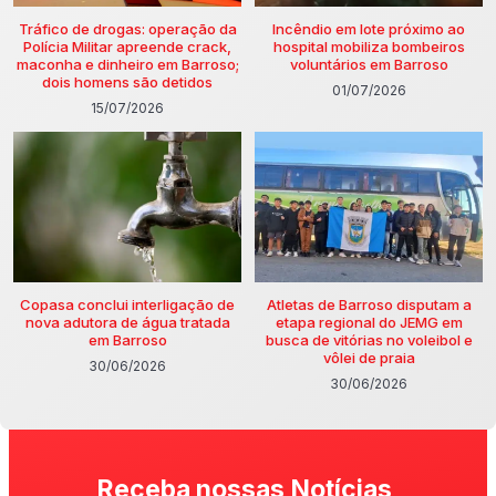
Tráfico de drogas: operação da
Incêndio em lote próximo ao
Polícia Militar apreende crack,
hospital mobiliza bombeiros
maconha e dinheiro em Barroso;
voluntários em Barroso
dois homens são detidos
01/07/2026
15/07/2026
Copasa conclui interligação de
Atletas de Barroso disputam a
nova adutora de água tratada
etapa regional do JEMG em
em Barroso
busca de vitórias no voleibol e
vôlei de praia
30/06/2026
30/06/2026
Receba nossas Notícias,