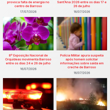
provoca falta de energia no
Sant’Ana 2026 entre os dias 17 e
centro de Barroso
26 de julho
17/07/2026
16/07/2026
8º Exposição Nacional de
Polícia Militar apura suspeita
Orquídeas movimenta Barroso
após homem solicitar
entre os dias 24 e 26 de julho
informações sobre saída em
creche de Barroso
16/07/2026
16/07/2026