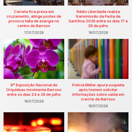
Carreta fica presa em
Rádio Liberdade realiza
cruzamento, atinge postes de
transmissão da Festa de
provoca falta de energia no
Sant’Ana 2026 entre os dias 17 e
centro de Barroso
26 de julho
17/07/2026
16/07/2026
8º Exposição Nacional de
Polícia Militar apura suspeita
Orquídeas movimenta Barroso
após homem solicitar
entre os dias 24 e 26 de julho
informações sobre saída em
creche de Barroso
16/07/2026
16/07/2026