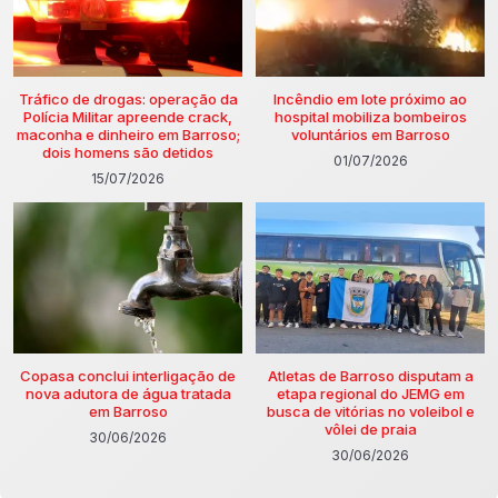
Tráfico de drogas: operação da
Incêndio em lote próximo ao
Polícia Militar apreende crack,
hospital mobiliza bombeiros
maconha e dinheiro em Barroso;
voluntários em Barroso
dois homens são detidos
01/07/2026
15/07/2026
Copasa conclui interligação de
Atletas de Barroso disputam a
nova adutora de água tratada
etapa regional do JEMG em
em Barroso
busca de vitórias no voleibol e
vôlei de praia
30/06/2026
30/06/2026