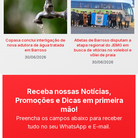
Copasa conclui interligação de
Atletas de Barroso disputam a
nova adutora de água tratada
etapa regional do JEMG em
em Barroso
busca de vitórias no voleibol e
vôlei de praia
30/06/2026
30/06/2026
Receba nossas Notícias,
Promoções e Dicas em primeira
mão!
Preencha os campos abaixo para receber
tudo no seu WhatsApp e E-mail.