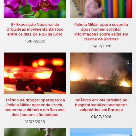
8º Exposição Nacional de
Polícia Militar apura suspeita
Orquídeas movimenta Barroso
após homem solicitar
entre os dias 24 e 26 de julho
informações sobre saída em
creche de Barroso
16/07/2026
16/07/2026
Tráfico de drogas: operação da
Incêndio em lote próximo ao
Polícia Militar apreende crack,
hospital mobiliza bombeiros
maconha e dinheiro em Barroso;
voluntários em Barroso
dois homens são detidos
01/07/2026
15/07/2026