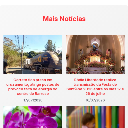
Mais Notícias
Carreta fica presa em
Rádio Liberdade realiza
cruzamento, atinge postes de
transmissão da Festa de
provoca falta de energia no
Sant’Ana 2026 entre os dias 17 e
centro de Barroso
26 de julho
17/07/2026
16/07/2026