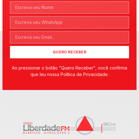
QUERO RECEBER
Ao pressionar o botão "Quero Receber", você confirma
que leu nossa Política de Privacidade.