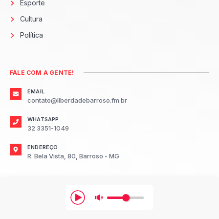
Esporte
Cultura
Política
FALE COM A GENTE!
EMAIL
contato@liberdadebarroso.fm.br
WHATSAPP
32 3351-1049
ENDEREÇO
R. Bela Vista, 80, Barroso - MG
2026
Radio Liberdade FM Barroso.
Todos os direitos reservados.
Desenvolvido por: TR3S Marketing Digital