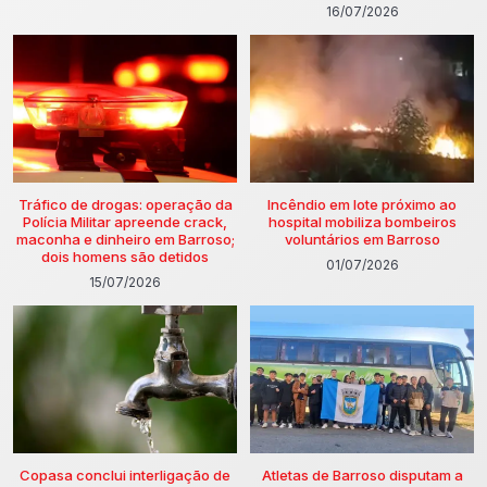
16/07/2026
Tráfico de drogas: operação da
Incêndio em lote próximo ao
Polícia Militar apreende crack,
hospital mobiliza bombeiros
maconha e dinheiro em Barroso;
voluntários em Barroso
dois homens são detidos
01/07/2026
15/07/2026
Copasa conclui interligação de
Atletas de Barroso disputam a