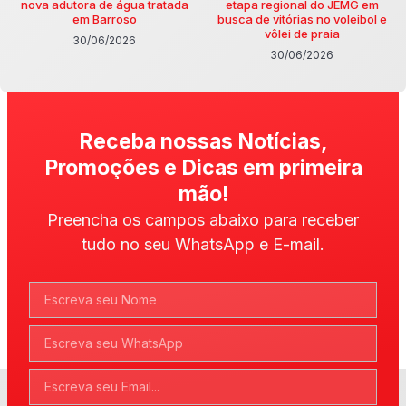
nova adutora de água tratada
etapa regional do JEMG em
em Barroso
busca de vitórias no voleibol e
vôlei de praia
30/06/2026
30/06/2026
Receba nossas Notícias,
Promoções e Dicas em primeira
mão!
Preencha os campos abaixo para receber
tudo no seu WhatsApp e E-mail.