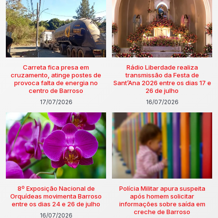
Carreta fica presa em
Rádio Liberdade realiza
cruzamento, atinge postes de
transmissão da Festa de
provoca falta de energia no
Sant’Ana 2026 entre os dias 17 e
centro de Barroso
26 de julho
17/07/2026
16/07/2026
8º Exposição Nacional de
Polícia Militar apura suspeita
Orquídeas movimenta Barroso
após homem solicitar
entre os dias 24 e 26 de julho
informações sobre saída em
creche de Barroso
16/07/2026