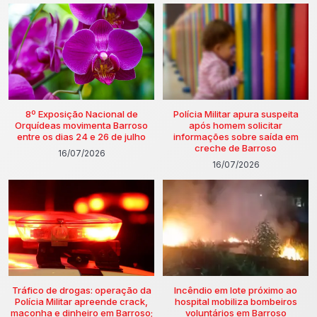
8º Exposição Nacional de
Polícia Militar apura suspeita
Orquídeas movimenta Barroso
após homem solicitar
entre os dias 24 e 26 de julho
informações sobre saída em
creche de Barroso
16/07/2026
16/07/2026
Tráfico de drogas: operação da
Incêndio em lote próximo ao
Polícia Militar apreende crack,
hospital mobiliza bombeiros
maconha e dinheiro em Barroso;
voluntários em Barroso