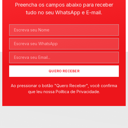
Preencha os campos abaixo para receber
tudo no seu WhatsApp e E-mail.
QUERO RECEBER
Ao pressionar o botão "Quero Receber", você confirma
que leu nossa Política de Privacidade.