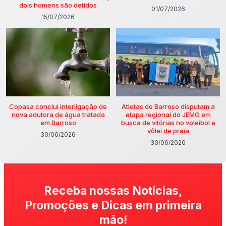
dois homens são detidos
01/07/2026
15/07/2026
Copasa conclui interligação de
Atletas de Barroso disputam a
nova adutora de água tratada
etapa regional do JEMG em
em Barroso
busca de vitórias no voleibol e
vôlei de praia
30/06/2026
30/06/2026
Receba nossas Notícias,
Promoções e Dicas em primeira
mão!